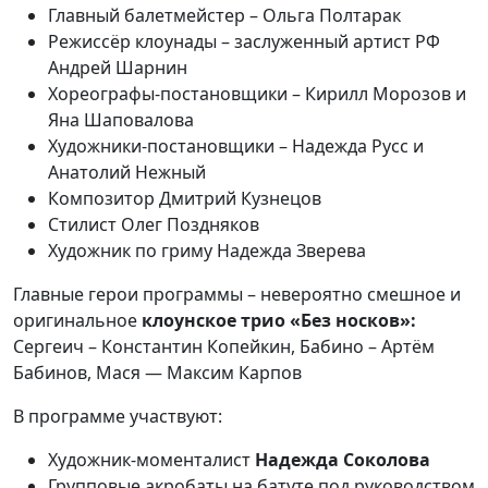
Главный балетмейстер – Ольга Полтарак
Режиссёр клоунады – заслуженный артист РФ
Андрей Шарнин
Хореографы-постановщики – Кирилл Морозов и
Яна Шаповалова
Художники-постановщики – Надежда Русс и
Анатолий Нежный
Композитор Дмитрий Кузнецов
Стилист Олег Поздняков
Художник по гриму Надежда Зверева
Главные герои программы – невероятно смешное и
оригинальное
клоунское трио «Без носков»:
Сергеич – Константин Копейкин, Бабино – Артём
Бабинов, Мася — Максим Карпов
В программе участвуют:
Художник-моменталист
Надежда Соколова
Групповые акробаты на батуте под руководством