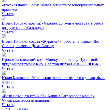
«Русская палка»: обманчивая лёгкость головокружительных
прыжков
Читать
Вилен Головко-третий: «Человек должен чувствовать себя в
воздухе как рыба в воде»
Читать
Вилен Головко: создал «Журавлей», работал в цирке «Дю
Солей», помогал Диме Билану
Читать
Провожал олимпийского Мишку, ставил шоу Пугачевой,
придумывал трюки Кио. Новатор цирка ВИЛЬ ГОЛОВКО
Читать
Юлия Кашкина: «Мне важно, чтобы в том, что я делаю, была
жизнь»
Читать
«Если не мы, то кто?» Как Карина Багдасарова могилу
Чинизелли восстанавливала
Читать
1
2
3
…
5
Далее →