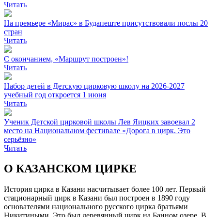
Читать
На премьере «Мирас» в Будапеште присутствовали послы 20
стран
Читать
С окончанием, «Маршрут построен»!
Читать
Набор детей в Детскую цирковую школу на 2026-2027
учебный год откроется 1 июня
Читать
Ученик Детской цирковой школы Лев Яицких завоевал 2
место на Национальном фестивале «Дорога в цирк. Это
серьёзно»
Читать
О КАЗАНСКОМ ЦИРКЕ
История цирка в Казани насчитывает более 100 лет. Первый
стационарный цирк в Казани был построен в 1890 году
основателями национального русского цирка братьями
Никитиными. Это был деревянный цирк на Банном озере. В