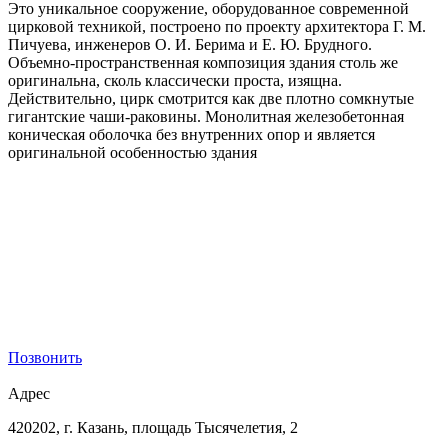
Это уникальное сооружение, оборудованное современной
цирковой техникой, построено по проекту архитектора Г. М.
Пичуева, инженеров О. И. Берима и Е. Ю. Брудного.
Объемно-пространственная композиция здания столь же
оригинальна, сколь классически проста, изящна.
Действительно, цирк смотрится как две плотно сомкнутые
гигантские чаши-раковины. Монолитная железобетонная
коническая оболочка без внутренних опор и является
оригинальной особенностью здания
ПУШКИНСКАЯ КАРТА
Если у Вас возникли сложности с получением пушкинской
карты или приобретением билетов, позвоните нам. Знаете,
как улучшить работу учреждений культуры?
Позвоните - решим!
Позвонить
Адрес
420202, г. Казань, площадь Тысячелетия, 2