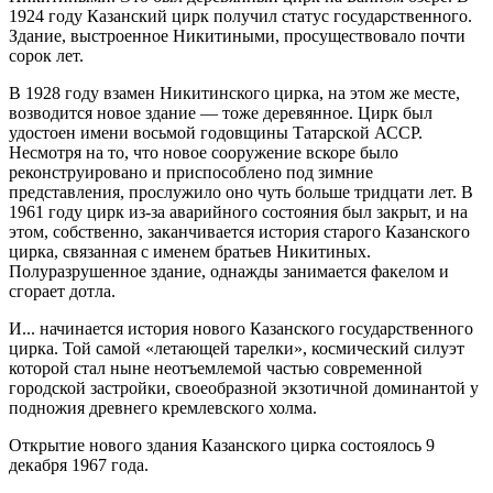
1924 году Казанский цирк получил статус государственного.
Здание, выстроенное Никитиными, просуществовало почти
сорок лет.
В 1928 году взамен Никитинского цирка, на этом же месте,
возводится новое здание — тоже деревянное. Цирк был
удостоен имени восьмой годовщины Татарской АССР.
Несмотря на то, что новое сооружение вскоре было
реконструировано и приспособлено под зимние
представления, прослужило оно чуть больше тридцати лет. В
1961 году цирк из-за аварийного состояния был закрыт, и на
этом, собственно, заканчивается история старого Казанского
цирка, связанная с именем братьев Никитиных.
Полуразрушенное здание, однажды занимается факелом и
сгорает дотла.
И... начинается история нового Казанского государственного
цирка. Той самой «летающей тарелки», космический силуэт
которой стал ныне неотъемлемой частью современной
городской застройки, своеобразной экзотичной доминантой у
подножия древнего кремлевского холма.
Открытие нового здания Казанского цирка состоялось 9
декабря 1967 года.