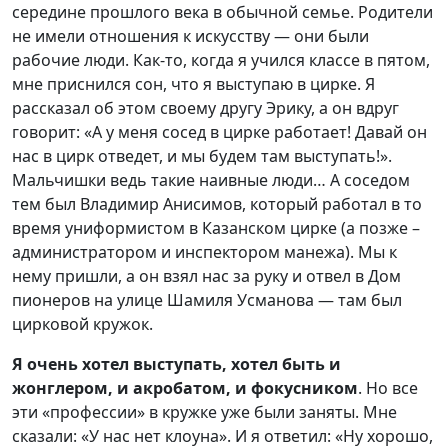
середине прошлого века в обычной семье. Родители
не имели отношения к искусству — они были
рабочие люди. Как-то, когда я учился классе в пятом,
мне приснился сон, что я выступаю в цирке. Я
рассказал об этом своему другу Эрику, а он вдруг
говорит: «А у меня сосед в цирке работает! Давай он
нас в цирк отведет, и мы будем там выступать!».
Мальчишки ведь такие наивные люди… А соседом
тем был Владимир Анисимов, который работал в то
время униформистом в Казанском цирке (а позже –
администратором и инспектором манежа). Мы к
нему пришли, а он взял нас за руку и отвел в Дом
пионеров на улице Шамиля Усманова — там был
цирковой кружок.
Я очень хотел выступать
, х
отел быть и
жонглером, и акробатом, и фокусником
. Но все
эти «профессии» в кружке уже были заняты. Мне
сказали: «У нас нет клоуна». И я ответил: «Ну хорошо,