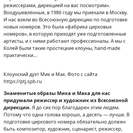
режиссерами, дирекцией на вас посмотрим».
Воодушевлённые, в 1986 году мы приехали в Москву.
И нас взяли во Всесоюзную дирекцию по подготовке
новых номеров. Это была «фабрика цирковых
номеров», в которую приходят уже подготовленные
артисты, и с ними работают профессионалы. А мы с
Колей были такие простецкие клоуны, hand-made
практически…
Клоунский дуэт Мик и Мак. Фото с сайта
https://ptj.spb.ru
З
наменитые образы
Мика и Мака
для нас
придумали
режиссер и художник
из Всесоюзной
дирекции.
Я до сих пор благодарен этим людям.
Потому что одна голова хорошо, а десять — лучше. В
подготовке циркового номера обязательно должен
быть композитор, художник, сценарист, режиссер,