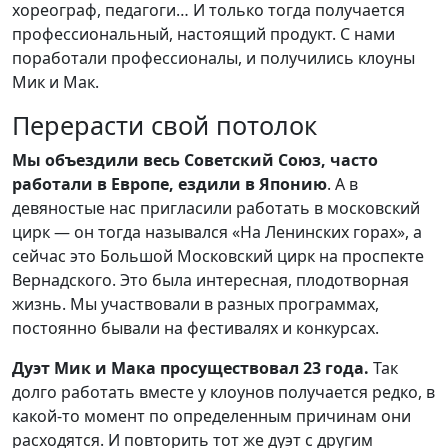
хореограф, педагоги… И только тогда получается
профессиональный, настоящий продукт. С нами
поработали профессионалы, и получились клоуны
Мик и Мак.
Перерасти свой потолок
М
ы
о
бъездили весь Советский Союз
, ч
асто
работали в Европе, ездили в Японию
. А в
девяностые нас пригласили работать в московский
цирк — он тогда назывался «На Ленинских горах», а
сейчас это Большой Московский цирк на проспекте
Вернадского. Это была интересная, плодотворная
жизнь. Мы участвовали в разных программах,
постоянно бывали на фестивалях и конкурсах.
Дуэт Мик и Мака просуществовал 23 года.
Так
долго работать вместе у клоунов получается редко, в
какой-то момент по определенным причинам они
расходятся. И повторить тот же дуэт с другим