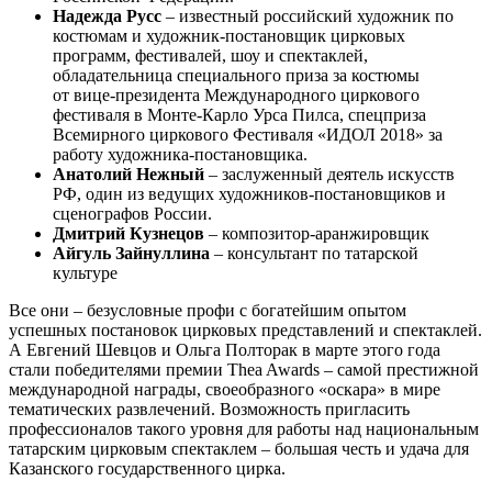
Надежда Русс
– известный российский художник по
костюмам и художник-постановщик цирковых
программ, фестивалей, шоу и спектаклей,
обладательница специального приза за костюмы
от вице-президента Международного циркового
фестиваля в Монте-Карло Урса Пилса, спецприза
Всемирного циркового Фестиваля «ИДОЛ 2018» за
работу художника-постановщика.
Анатолий Нежный
– заслуженный деятель искусств
РФ, один из ведущих художников-постановщиков и
сценографов России.
Дмитрий Кузнецов
– композитор-аранжировщик
Айгуль Зайнуллина
– консультант по татарской
культуре
Все они – безусловные профи с богатейшим опытом
успешных постановок цирковых представлений и спектаклей.
А Евгений Шевцов и Ольга Полторак в марте этого года
стали победителями премии Thea Awards – самой престижной
международной награды, своеобразного «оскара» в мире
тематических развлечений. Возможность пригласить
профессионалов такого уровня для работы над национальным
татарским цирковым спектаклем – большая честь и удача для
Казанского государственного цирка.