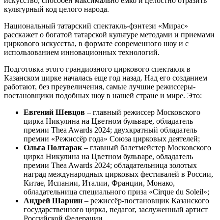
искусство, способен максимально ёмко и целостно отразить
культурный код целого народа.
Национальный татарский спектакль-фэнтези «Мирас»
расскажет о богатой татарской культуре методами и приемами
циркового искусства, в формате современного шоу и с
использованием инновационных технологий.
Подготовка этого грандиозного циркового спектакля в
Казанском цирке началась еще год назад. Над его созданием
работают, без преувеличения, самые лучшие режиссеры-
постановщики подобных шоу в нашей стране и мире. Это:
Евгений Шевцов
– главный режиссер Московского
цирка Никулина на Цветном бульваре, обладатель
премии Thea Awards 2024; двухкратный обладатель
премии «Режиссёр года» Союза цирковых деятелей;
Ольга Полтарак
– главный балетмейстер Московского
цирка Никулина на Цветном бульваре, обладатель
премии Thea Awards 2024; обладательница золотых
наград международных цирковых фестивалей в России,
Китае, Испании, Италии, Франции, Монако,
обладательница специального приза «Cirque du Soleil»;
Андрей Шарнин
– режиссёр-постановщик Казанского
государственного цирка, педагог, заслуженный артист
Российской Федерации.