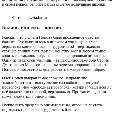
в своей первой репризе раздавал детям воздушные шарики.
Фото: https://taday.ru
Баланс: или есть – или нет
Говорят, что у Олега Попова было врождённое чувство
баланса. Это выяснилось в цирковом училище: он мог
держать на кончике носа – и удерживать! – вертикально
стоящие спичку, лист бумаги, монетку. Мог в любом темпе
ходить со стаканом воды на голове, не проливая ни капли.
Один из педагогов училища – выдающийся режиссер Сергей
Дмитриевич Морозов – первым отметил «хороший баланс»
Попова, и посоветовал ему работать в жанре «эквилибра».
Олег Попов выбрал самое сложное направление
эквилибристики – выступление на свободно натянутой
проволоке. Чем «свободная проволока» коварна? Чаще всего с
неё падают вниз головой, вертикально. При таком падении
может сломаться позвоночник.
Нужно быть предельно внимательным, чтобы не спутать
подходы к проволоке и удерживать баланс.