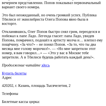
вечернем представлении. Попов показывал первоначальный
вариант своего номера.
Это был неожиданный, но очень громкий успех. Публика
Тбилиси от эквилибриста Олега Попова явно была в
восторге.
Откланявшись, Олег Попов быстро снял грим, переоделся и
побежал к папе Ладо. Легенда гласит: папа Ладо, увидев
Попова, помрачнел, подошёл к артисту молча и… влепил ему
пощёчину. «За что?» – не понял Попов. «За то, что ты два
месяца мне голову морочил!». — «Но мне запретили этот
номер, я вам говорил…» — «Это у вас в Москве тебе
запретили. А в Тбилиси будешь работать каждый день!».
Продолжение читайте
здесь
Купить билеты
Адрес
420202, г. Казань, площадь Тысячелетия, 2
Телефоны
Билетные кассы цирка: