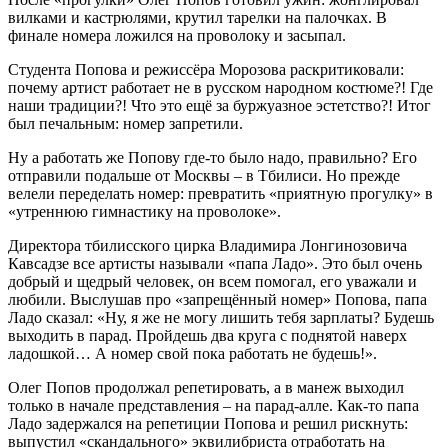
вилками и кастрюлями, крутил тарелки на палочках. В
финале номера ложился на проволоку и засыпал.
Студента Попова и режиссёра Морозова раскритиковали:
почему артист работает не в русском народном костюме?! Где
наши традиции?! Что это ещё за буржуазное эстетство?! Итог
был печальным: номер запретили.
Ну а работать же Попову где-то было надо, правильно? Его
отправили подальше от Москвы – в Тбилиси. Но прежде
велели переделать номер: превратить «приятную прогулку» в
«утреннюю гимнастику на проволоке».
Директора тбилисского цирка Владимира Лонгинозовича
Кавсадзе все артисты называли «папа Ладо». Это был очень
добрый и щедрый человек, он всем помогал, его уважали и
любили. Выслушав про «запрещённый номер» Попова, папа
Ладо сказал: «Ну, я же не могу лишить тебя зарплаты? Будешь
выходить в парад. Пройдешь два круга с поднятой наверх
ладошкой… А номер свой пока работать не будешь!».
Олег Попов продолжал репетировать, а в манеж выходил
только в начале представления – на парад-алле. Как-то папа
Ладо задержался на репетиции Попова и решил рискнуть:
выпустил «скандального» эквилибриста отработать на