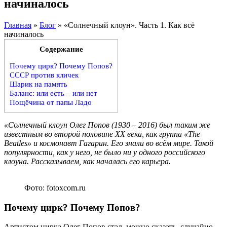
начиналось
Главная
»
Блог
»
«Солнечный клоун». Часть 1. Как всё
начиналось
Содержание
Почему цирк? Почему Попов?
СССР против кличек
Шарик на память
Баланс: или есть – или нет
Пощёчина от папы Ладо
«Солнечный клоун Олег Попов (1930 – 2016) был таким же
известным во второй половине ХХ века, как группа «The
Beatles» и космонавт Гагарин. Его знали во всём мире. Такой
популярности, как у него, не было ни у одного российского
клоуна.
Рассказываем, как началась его карьера.
Фото: fotoxcom.ru
Почему цирк? Почему Попов?
Артистом цирка Олег Попов стал, можно сказать, случайно.