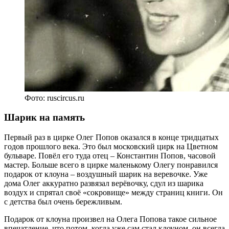
Фото: ruscircus.ru
Шарик на память
Первый раз в цирке Олег Попов оказался в конце тридцатых
годов прошлого века. Это был московский цирк на Цветном
бульваре. Повёл его туда отец – Константин Попов, часовой
мастер. Больше всего в цирке маленькому Олегу понравился
подарок от клоуна – воздушный шарик на веревочке. Уже
дома Олег аккуратно развязал верёвочку, сдул из шарика
воздух и спрятал своё «сокровище» между страниц книги. Он
с детства был очень бережливым.
Подарок от клоуна произвел на Олега Попова такое сильное
впечатление, что потом, когда уже сам стал клоуном, он всегда