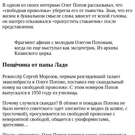
В одном из своих интервью Олег Попов рассказывал, что
«свободная проволока» уберегла его от пьянства. Зная, что его
жизни в буквальном смысле слова зависит от ясной головы,
он наотрез отказывался «пропустить стаканчик» после
представления.
Фрагмент афиши с молодым Олегом Поповым,
когда он еще выступал как эксцентрик. Из архива
Казанского цирка
Пощёчина от папы Ладо
Режиссёр Сергей Морозов, первым разглядевший талант
эквилибриста в Олеге Попове, поставил ему скандальный
номер на свободной проволоке. С этим номером Попов
выпускался в 1950 году из училища.
Почему случился скандал? В облике и повадках Попова не
было ничего советского: одет элегантно и модно (в шляпе, с
тросточкой), прогуливается по свободной проволоке с
невероятной свободой, общается с униформистами,
зрителями…
После «прогулки» Олег Попов готовил ужин: жонглировал