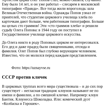
Ему было 14 лет, и он уже работал – слесарем в московской
типографии «Правда». Все тогда жили впроголодь: шла
Великая Отечественная война. Однажды Попов узнал от
приятелей, что студентам циркового училища хлеба по
карточкам дают больше, чем работникам типографии. Больше
на целых сто граммов! Эти «сто граммов хлеба» и решили
судьбу Олега Попова: в 1944 году он поступил в
Государственное училище циркового искусства.
До Олега никто в роду Поповых цирком не интересовался.
Его дед и даже прадед были священниками, отсюда и
фамилия. Олег Попов был глубоко верующим человеком.
Известно, что он молился перед каждым представлением.
Фото: https://uznayvse.ru
СССР против кличек
В цирковых труппах всего мира существовала – и до сих пор
существует – негласная традиция: клоунов называют не по
имени и фамилии, а по смешной кличке. Например: клоун
Бантик. Клоунесса Шоколадка. Или: комический дуэт
«Колбаска и Горошек».